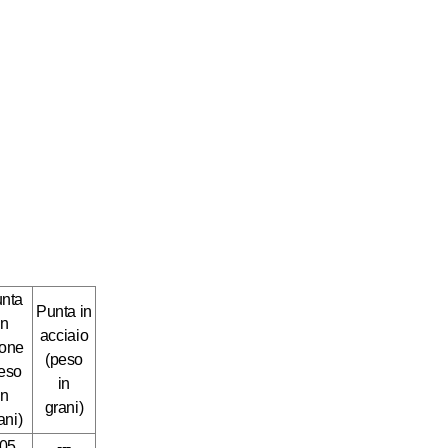
nta
Punta in
in
acciaio
tone
(peso
eso
in
in
grani)
ani)
05
---