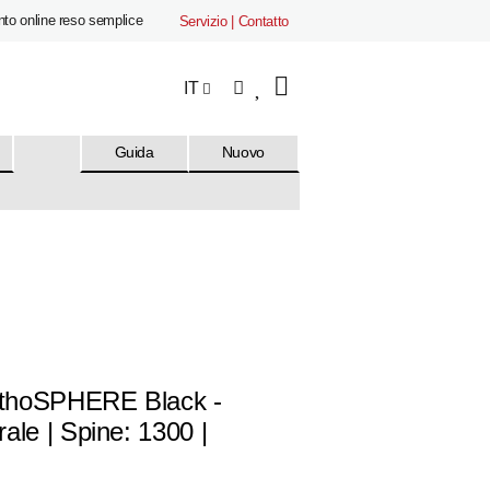
to online reso semplice
Servizio | Contatto
IT
Guida
Nuovo
LithoSPHERE Black -
ale | Spine: 1300 |