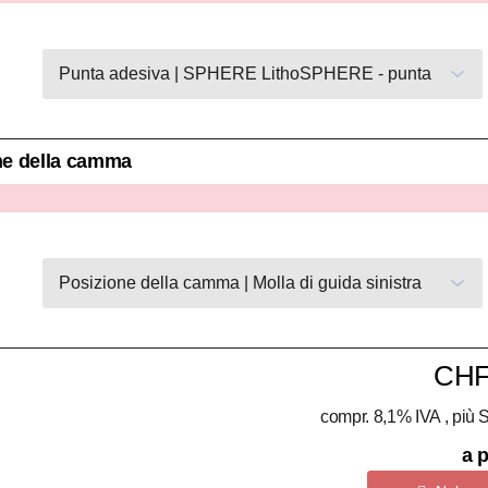
ne della camma
CHF
compr. 8,1% IVA , più
S
a p