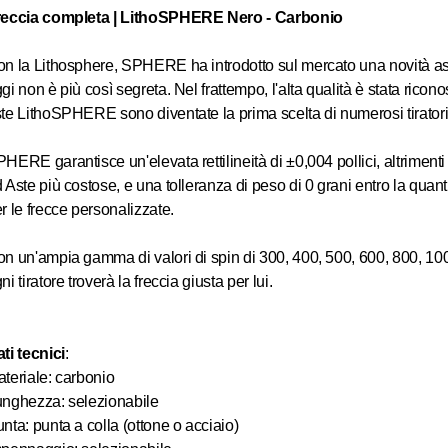
NATURALI -
a partire da
reccia completa | LithoSPHERE Nero - Carbonio
CARBONIO - OPERE
DI EX PIUMATO |
CHF 8.40
*
SPINE 1300
n la Lithosphere, SPHERE ha introdotto sul mercato una novità as
gi non è più così segreta. Nel frattempo, l'alta qualità è stata ricono
te LithoSPHERE sono diventate la prima scelta di numerosi tiratori
HERE garantisce un'elevata rettilineità di ±0,004 pollici, altrimenti
 Aste più costose, e una tolleranza di peso di 0 grani entro la quant
r le frecce personalizzate.
n un'ampia gamma di valori di spin di 300, 400, 500, 600, 800, 10
ni tiratore troverà la freccia giusta per lui.
ti tecnici
:
teriale: carbonio
nghezza: selezionabile
nta: punta a colla (ottone o acciaio)