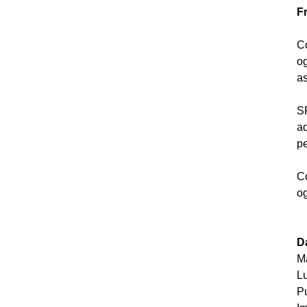
F
Co
og
as
SP
ad
pe
Co
og
Da
Ma
Lu
Pu