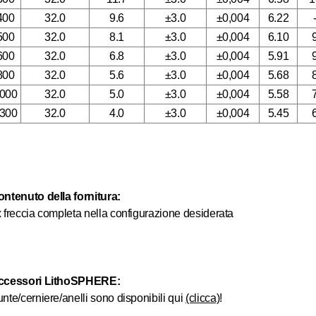
400
32.0
9.6
±3.0
±0,004
6.22
500
32.0
8.1
±3.0
±0,004
6.10
600
32.0
6.8
±3.0
±0,004
5.91
800
32.0
5.6
±3.0
±0,004
5.68
000
32.0
5.0
±3.0
±0,004
5.58
300
32.0
4.0
±3.0
±0,004
5.45
ntenuto della fornitura:
 freccia completa nella configurazione desiderata
ccessori LithoSPHERE:
nte/cerniere/anelli sono disponibili qui
(clicca)
!