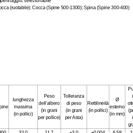
pennaggio: selezionabile
cca (ruotabile): Cocca (Spine 500-1300); Spina (Spine 300-400)
Pu
Peso
Tolleranza
lunghezza
Ø
dell'albero
di peso
Rettilineità
ot
pine
massima
esterno
(in grani
(in grani
(in pollici)
(p
(in pollici)
(in mm)
per pollice)
per Asta)
gr
300
32.0
11.7
±3.0
±0,004
6.58
1