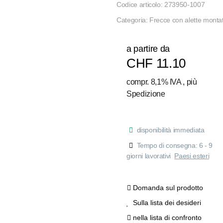
Codice articolo:
273950-1007
Categoria:
Frecce con alette montat
a partire da
CHF 11.10
compr. 8,1% IVA , più
Spedizione
disponibilità immediata
Tempo di consegna:
6 - 9
giorni lavorativi
Paesi esteri
Domanda sul prodotto
Sulla lista dei desideri
nella lista di confronto