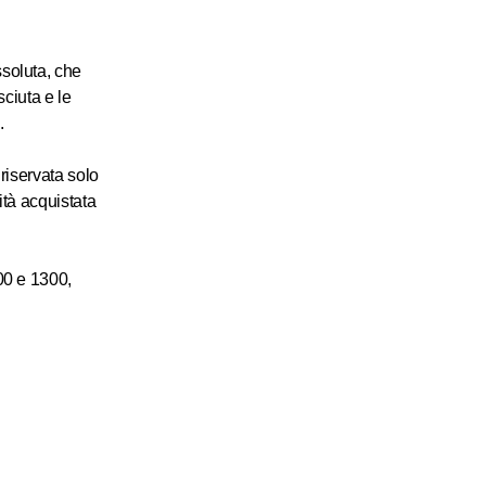
soluta, che
sciuta e le
.
 riservata solo
ità acquistata
00 e 1300,