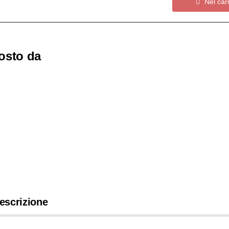
Nel carr
osto da
IN MAGAZZINO
1X
FRECCIA
escrizione
COMPLETA |
LITHOSPHERE
BLACK - PIUME