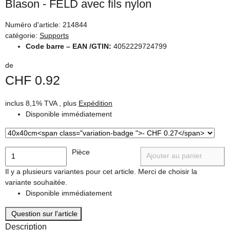
Blason - FELD avec fils nylon
Numéro d'article:
214844
catégorie:
Supports
Code barre – EAN /GTIN:
4052229724799
de
CHF 0.92
inclus 8,1% TVA , plus
Expédition
Disponible immédiatement
Pièce
Ajouter au panier
x
Il y a plusieurs variantes pour cet article. Merci de choisir la
variante souhaitée.
Disponible immédiatement
Question sur l'article
Description