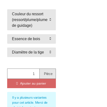
Couleur du ressort
(ressort/plume/plume
de guidage)
Essence de bois
Diamètre de la tige
Pièce
Ajouter au panier
x
Il y a plusieurs variantes
pour cet article. Merci de