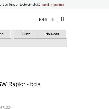
nt en ligne en toute simplicité
service | contact
FR
es
Guide
Nouveau
SW Raptor - bois
9571324