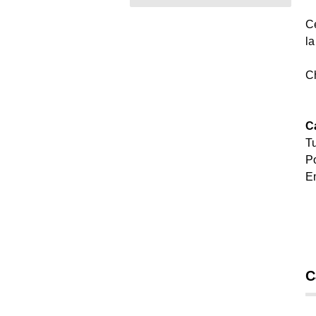
Ce
la
C
Ca
Tu
Po
E
C