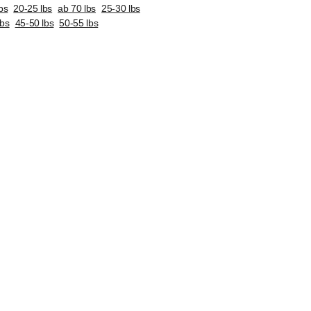
bs
20-25 lbs
ab 70 lbs
25-30 lbs
lbs
45-50 lbs
50-55 lbs