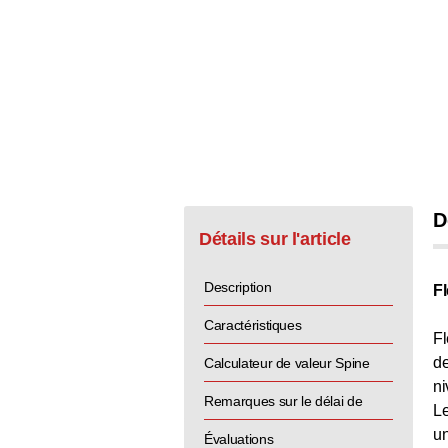
D
Détails sur l'article
Description
F
Caractéristiques
Fl
de
Calculateur de valeur Spine
ni
Remarques sur le délai de
Le
un
livraison
Évaluations