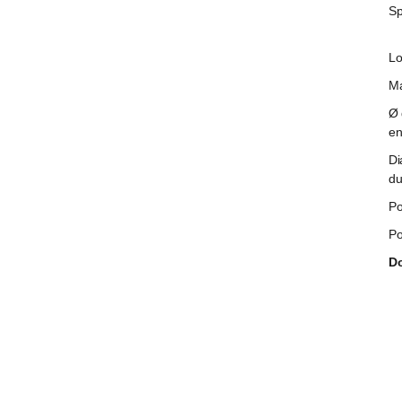
Sp
Lo
Ma
Ø 
e
Di
du
Po
Po
Do