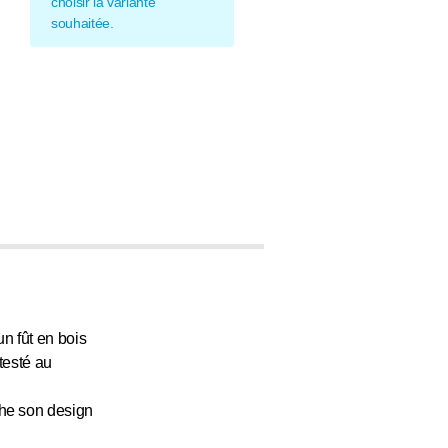
choisir la variante
souhaitée.
n fût en bois
 testé au
che son design