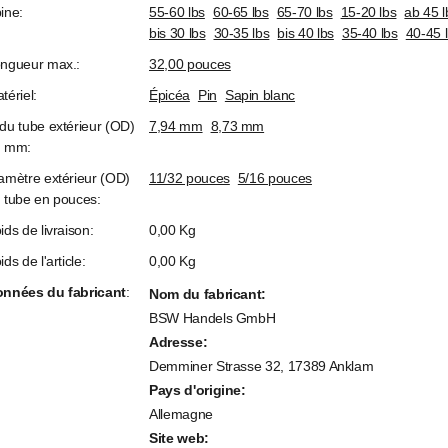
ine:
55-60 lbs
60-65 lbs
65-70 lbs
15-20 lbs
ab 45 l
bis 30 lbs
30-35 lbs
bis 40 lbs
35-40 lbs
40-45 
ngueur max.:
32,00 pouces
tériel:
Épicéa
Pin
Sapin blanc
du tube extérieur (OD)
7,94 mm
8,73 mm
n mm:
amètre extérieur (OD)
11/32 pouces
5/16 pouces
 tube en pouces:
ids de livraison:
0,00 Kg
ids de l'article:
0,00
Kg
nnées du fabricant
:
Nom du fabricant:
BSW Handels GmbH
Adresse:
Demminer Strasse 32, 17389 Anklam
Pays d'origine:
Allemagne
Site web: