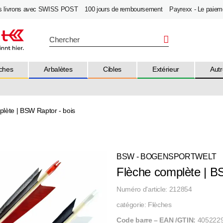
s livrons avec SWISS POST
100 jours de remboursement
Payrexx - Le paieme
ches
Arbalètes
Cibles
Extérieur
Autr
lète | BSW Raptor - bois
BSW - BOGENSPORTWELT
Flèche complète | B
Numéro d'article:
212854
catégorie:
Flèches
Code barre – EAN /GTIN:
405222