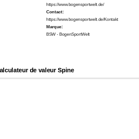
https://www.bogensportwelt.de/
Contact:
https://www.bogensportwelt.de/Kontakt
Marque:
BSW - BogenSportWelt
alculateur de valeur Spine