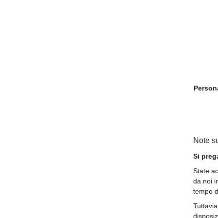
Person
Note s
Si preg
State ac
da noi i
tempo di
Tuttavia
disposiz