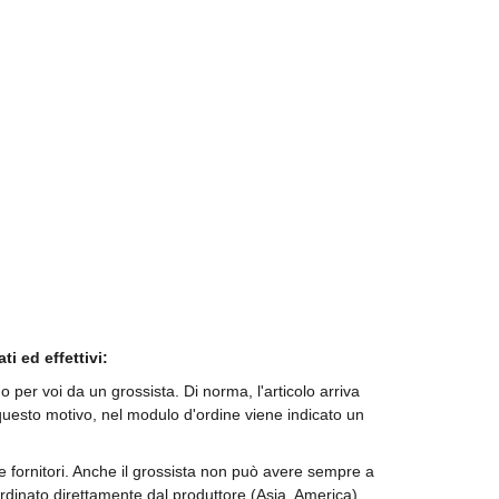
i ed effettivi:
er voi da un grossista. Di norma, l'articolo arriva
questo motivo, nel modulo d'ordine viene indicato un
i e fornitori. Anche il grossista non può avere sempre a
ordinato direttamente dal produttore (Asia, America).