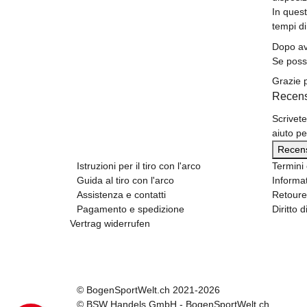
In quest
tempi di
Dopo ave
Se poss
Grazie 
Recens
Scrivete
aiuto p
Recensi
Istruzioni per il tiro con l'arco
Termini 
Guida al tiro con l'arco
Informat
Assistenza e contatti
Retoure
Pagamento e spedizione
Diritto 
Vertrag widerrufen
© BogenSportWelt.ch 2021-2026
© BSW Handels GmbH - BogenSportWelt.ch