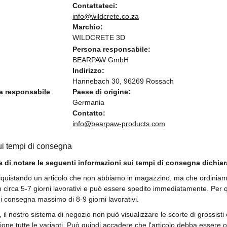
Contattateci:
info@wildcrete.co.za
Marchio:
WILDCRETE 3D
Persona responsabile:
BEARPAW GmbH
Indirizzo:
Hannebach 30, 96269 Rossach
a responsabile
:
Paese di origine:
Germania
Contatto:
info@bearpaw-products.com
ui tempi di consegna
a di notare le seguenti informazioni sui tempi di consegna dichiarat
quistando un articolo che non abbiamo in magazzino, ma che ordiniamo p
n circa 5-7 giorni lavorativi e può essere spedito immediatamente. Per 
 consegna massimo di 8-9 giorni lavorativi.
, il nostro sistema di negozio non può visualizzare le scorte di grossist
ione tutte le varianti. Può quindi accadere che l'articolo debba essere 