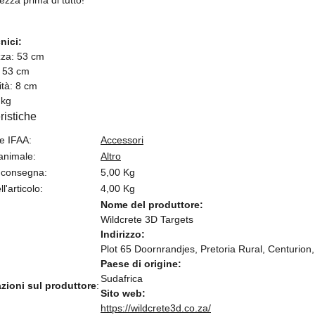
nici:
za: 53 cm
: 53 cm
ità: 8 cm
 kg
ristiche
ne IFAA:
Accessori
animale:
Altro
 consegna:
5,00 Kg
l'articolo:
4,00
Kg
Nome del produttore:
Wildcrete 3D Targets
Indirizzo:
Plot 65 Doornrandjes, Pretoria Rural, Centurion
Paese di origine:
Sudafrica
zioni sul produttore
:
Sito web:
https://wildcrete3d.co.za/