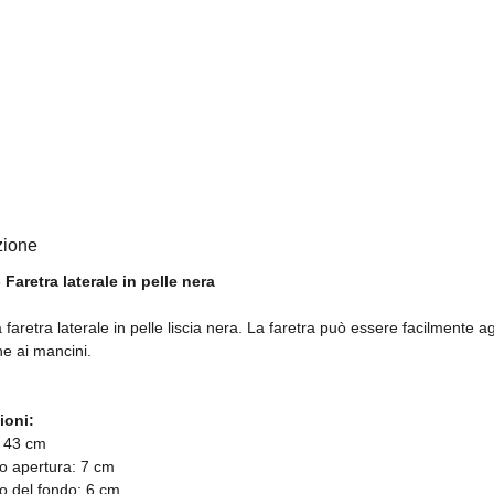
zione
 Faretra laterale in pelle nera
 faretra laterale in pelle liscia nera. La faretra può essere facilmente ag
he ai mancini.
ioni:
: 43 cm
o apertura: 7 cm
o del fondo: 6 cm