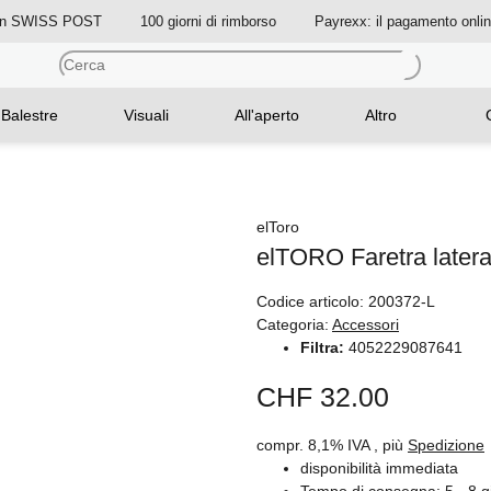
on SWISS POST
100 giorni di rimborso
Payrexx: il pagamento onli
Balestre
Visuali
All'aperto
Altro
elToro
elTORO Faretra lateral
Codice articolo:
200372-L
Categoria:
Accessori
Filtra:
4052229087641
CHF 32.00
compr. 8,1% IVA , più
Spedizione
disponibilità immediata