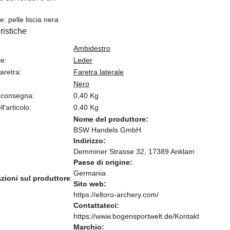
e: pelle liscia nera
ristiche
Ambidestro
le:
Leder
faretra:
Faretra laterale
Nero
 consegna:
0,40 Kg
l'articolo:
0,40
Kg
Nome del produttore:
BSW Handels GmbH
Indirizzo:
Demminer Strasse 32, 17389 Anklam
Paese di origine:
Germania
zioni sul produttore
:
Sito web:
https://eltoro-archery.com/
Contattateci:
https://www.bogensportwelt.de/Kontakt
Marchio: