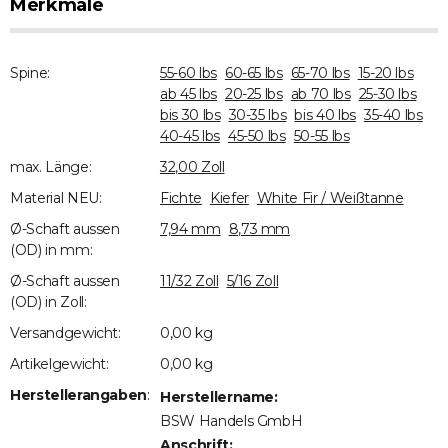
Merkmale
Spine:
55-60 lbs
60-65 lbs
65-70 lbs
15-20 lbs
ab 45 lbs
20-25 lbs
ab 70 lbs
25-30 lbs
bis 30 lbs
30-35 lbs
bis 40 lbs
35-40 lbs
40-45 lbs
45-50 lbs
50-55 lbs
max. Länge:
32,00 Zoll
Material NEU:
Fichte
Kiefer
White Fir / Weißtanne
Ø-Schaft aussen
7,94 mm
8,73 mm
(OD) in mm:
Ø-Schaft aussen
11/32 Zoll
5/16 Zoll
(OD) in Zoll:
Versandgewicht:
0,00 kg
Artikelgewicht:
0,00
kg
Herstellerangaben
:
Herstellername:
BSW Handels GmbH
Anschrift: