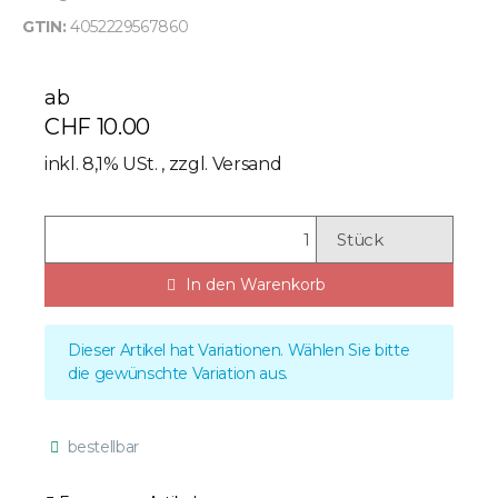
GTIN:
4052229567860
ab
CHF 10.00
inkl. 8,1% USt. , zzgl.
Versand
Stück
In den Warenkorb
x
Dieser Artikel hat Variationen. Wählen Sie bitte
die gewünschte Variation aus.
bestellbar