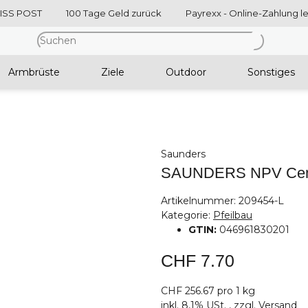
WISS POST
100 Tage Geld zurück
Payrexx - Online-Zahlung l
Armbrüste
Ziele
Outdoor
Sonstiges
Saunders
SAUNDERS NPV Cement 
Artikelnummer:
209454-L
Kategorie:
Pfeilbau
GTIN:
046961830201
CHF 7.70
CHF 256.67 pro 1 kg
inkl. 8,1% USt. , zzgl.
Versand