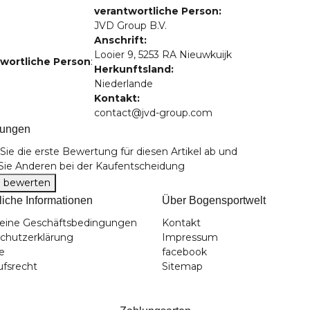
verantwortliche Person:
JVD Group B.V.
Anschrift:
Looier 9, 5253 RA Nieuwkuijk
wortliche Person
:
Herkunftsland:
Niederlande
Kontakt:
contact@jvd-group.com
tungen
ie die erste Bewertung für diesen Artikel ab und
 Sie Anderen bei der Kaufentscheidung
el bewerten
liche Informationen
Über Bogensportwelt
eine Geschäftsbedingungen
Kontakt
chutzerklärung
Impressum
e
facebook
ufsrecht
Sitemap