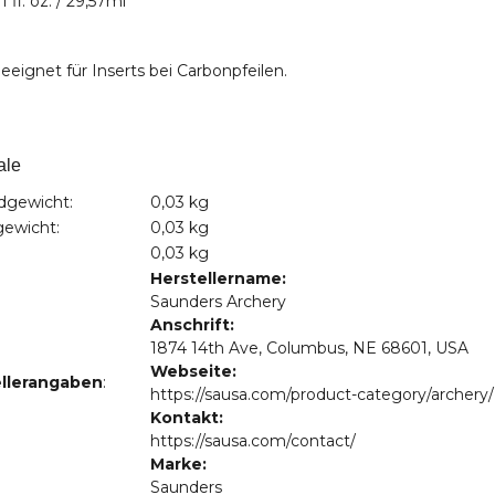
1 fl. oz. / 29,57ml
eeignet für Inserts bei Carbonpfeilen.
ale
dgewicht:
0,03 kg
gewicht:
0,03
kg
0,03 kg
Herstellername:
Saunders Archery
Anschrift:
1874 14th Ave, Columbus, NE 68601, USA
Webseite:
ellerangaben
:
https://sausa.com/product-category/archery/
Kontakt:
https://sausa.com/contact/
Marke:
Saunders