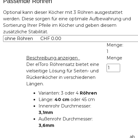
Passende Röhren
x
Optional kann dieser Köcher mit 3 Röhren ausgestattet
werden. Diese sorgen für eine optimale Aufbewahrung und
Sortierung Ihrer Pfeile im Köcher und geben diesem
zusätzliche Stabilität.
Menge:
1
Beschreibung anzeigen
Menge
Der elToro Röhrensatz bietet eine
vielseitige Lösung für Seiten- und
Rückenköcher in verschiedenen
Längen.
Varianten: 3 oder 4
Röhren
Länge:
40 cm
oder 45 cm
Innenrohr Durchmesser:
3,1mm
Außenrohr Durchmesser:
3,6mm
ab